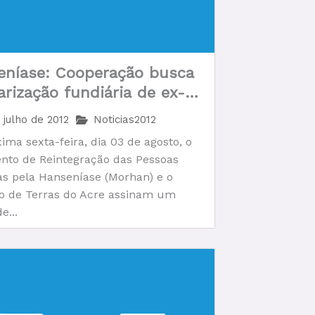
eníase: Cooperação busca
arização fundiária de ex-
ias em Rio Branco
 julho de 2012
Noticias2012
ima sexta-feira, dia 03 de agosto, o
nto de Reintegração das Pessoas
as pela Hanseníase (Morhan) e o
to de Terras do Acre assinam um
e...