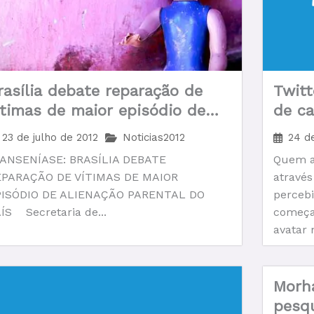
rasília debate reparação de
Twit
ítimas de maior episódio de
de ca
lienação parental do país.
23 de julho de 2012
Noticias2012
24 de
ANSENÍASE: BRASÍLIA DEBATE
Quem a
EPARAÇÃO DE VÍTIMAS DE MAIOR
através
PISÓDIO DE ALIENAÇÃO PARENTAL DO
perceb
ÍS Secretaria de...
começa
avatar 
Morh
pesqu