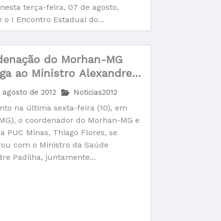
nesta terça-feira, 07 de agosto,
 o I Encontro Estadual do...
denação do Morhan-MG
ga ao Ministro Alexandre
ha projeto de pesquisa
e agosto de 2012
Noticias2012
 a segregação da
to na última sexta-feira (10), em
níase.
(MG), o coordenador do Morhan-MG e
a PUC Minas, Thiago Flores, se
rou com o Ministro da Saúde
re Padilha, juntamente...