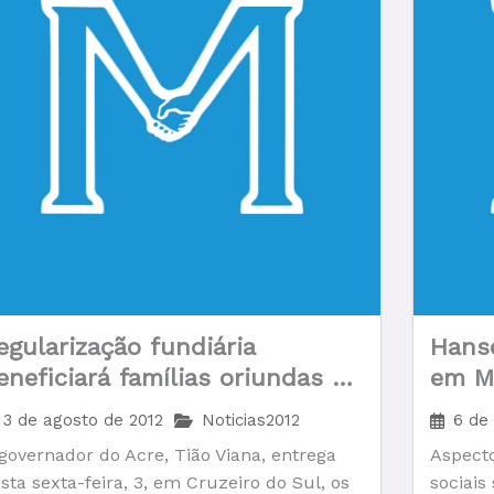
egularização fundiária
Hans
eneficiará famílias oriundas de
em M
olônia de portadores da
3 de agosto de 2012
Noticias2012
6 de
anseníase
governador do Acre, Tião Viana, entrega
Aspecto
sta sexta-feira, 3, em Cruzeiro do Sul, os
sociais