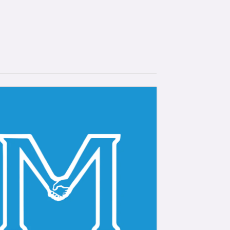
se
Núcleos
Quem Somos
Tv Morhan