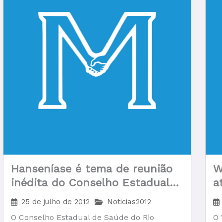
Hanseníase é tema de reunião
W
inédita do Conselho Estadual
a
de Saúde do Rio Grande do Sul
d
25 de julho de 2012
Noticias2012
M
O Conselho Estadual de Saúde do Rio
O 