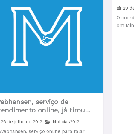
Feder
29 de
Minas
O coor
em Mina
ebhansen, serviço de
tendimento online, já tirou
úvidas de mais 470 pessoas.
26 de julho de 2012
Noticias2012
as o número precisa crescer.
Webhansen, serviço online para falar