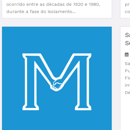
ocorrido entre as décadas de 1920 e 1980,
pr
durante a fase do isolamento...
co
S
S
A
Sa
Pu
Fi
im
De