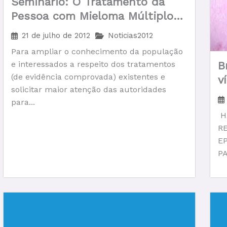
Seminário: O Tratamento da
Pessoa com Mieloma Múltiplo
no Brasil
21 de julho de 2012
Noticias2012
Para ampliar o conhecimento da população
B
e interessados a respeito dos tratamentos
(de evidência comprovada) existentes e
v
solicitar maior atenção das autoridades
a
para...
H
R
E
PA