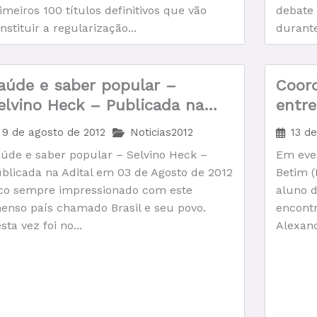
imeiros 100 títulos definitivos que vão
debate 
nstituir a regularização...
durante
aúde e saber popular –
Coor
elvino Heck – Publicada na
entre
dital em 03 de Agosto de 2012
Padil
9 de agosto de 2012
Noticias2012
13 d
sobre
úde e saber popular – Selvino Heck –
Em even
hanse
blicada na Adital em 03 de Agosto de 2012
Betim 
co sempre impressionado com este
aluno d
enso país chamado Brasil e seu povo.
encont
sta vez foi no...
Alexand