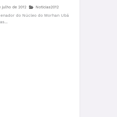
al de Juiz de Fora em
 julho de 2012
Noticias2012
 Gerais.
denador do Núcleo do Morhan Ubá
s...