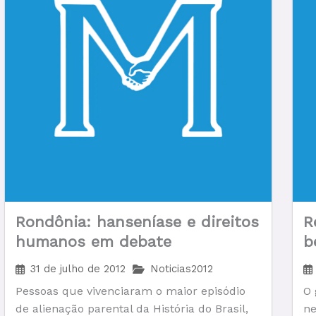
Rondônia: hanseníase e direitos
R
humanos em debate
b
c
31 de julho de 2012
Noticias2012
h
Pessoas que vivenciaram o maior episódio
O 
de alienação parental da História do Brasil,
ne