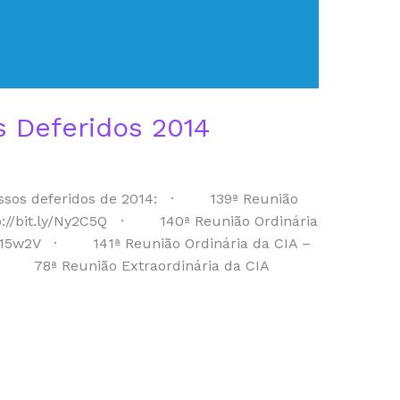
s Deferidos 2014
cessos deferidos de 2014: · 139ª Reunião
tp://bit.ly/Ny2C5Q · 140ª Reunião Ordinária
y/1r15w2V · 141ª Reunião Ordinária da CIA –
J · 78ª Reunião Extraordinária da CIA