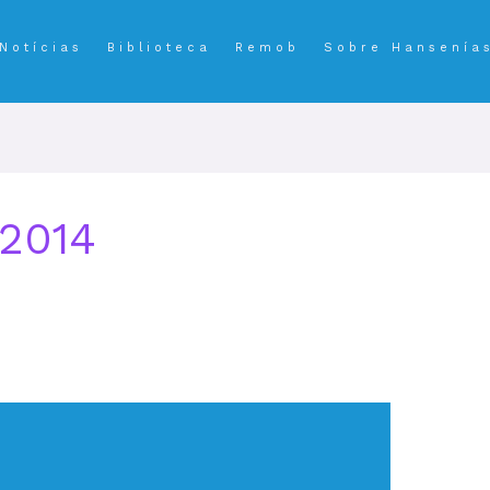
Notícias
Biblioteca
Remob
Sobre Hansenía
 2014