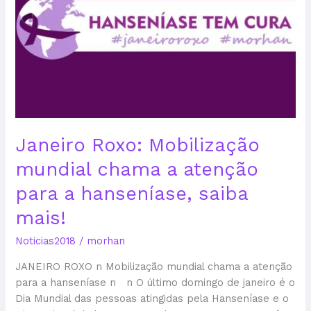
Mobilização
mundial
chama
a
atenção
para
a
hanseníase,
saiba
Janeiro Roxo: Mobilização
mais!
mundial chama a atenção
para a hanseníase, saiba
mais!
Noticias2018
/
morhan
JANEIRO ROXO n Mobilização mundial chama a atenção
para a hanseníase n n O último domingo de janeiro é o
Dia Mundial das pessoas atingidas pela Hanseníase e o