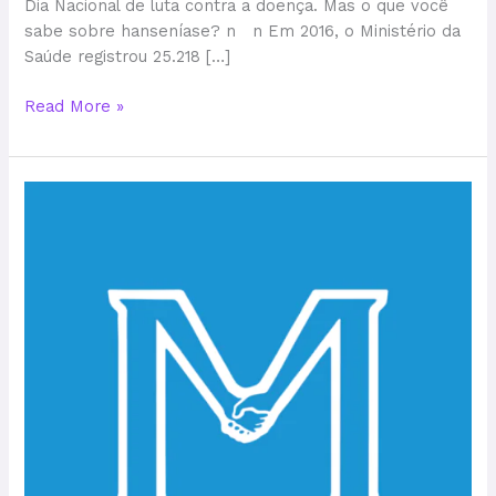
Dia Nacional de luta contra a doença. Mas o que você
sabe sobre hanseníase? n n Em 2016, o Ministério da
Saúde registrou 25.218 […]
Read More »
Morhan/AM:
confira
a
nominata
da
coordenação
estadual
para
o
biênio
2018/2019