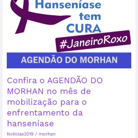
AGENDÃO
DO
MORHAN
no
mês
de
mobilização
para
o
enfrentamento
da
Confira o AGENDÃO DO
hanseníase
MORHAN no mês de
mobilização para o
enfrentamento da
hanseníase
Noticias2019
/
morhan