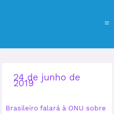
Ir
MA
para
ME
o
conteúdo
24 de junho de
2019
Brasileiro
Brasileiro falará à ONU sobre
falará