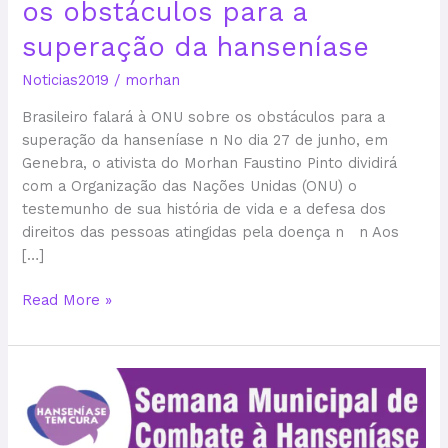
os obstáculos para a
à
ONU
superação da hanseníase
sobre
Noticias2019
/
morhan
os
obstáculos
Brasileiro falará à ONU sobre os obstáculos para a
para
superação da hanseníase n No dia 27 de junho, em
a
Genebra, o ativista do Morhan Faustino Pinto dividirá
superação
com a Organização das Nações Unidas (ONU) o
da
testemunho de sua história de vida e a defesa dos
hanseníase
direitos das pessoas atingidas pela doença n n Aos
[…]
Read More »
Programação
especial
marca
o