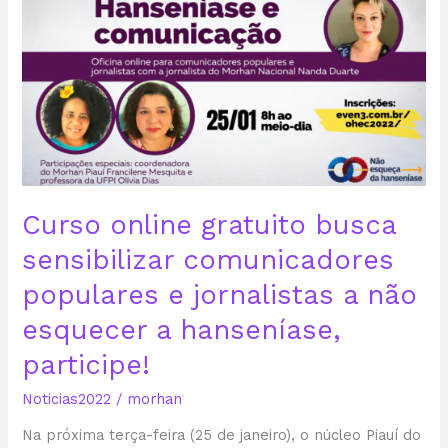
gratuito
busca
sensibilizar
comunicadores
populares
e
jornalistas
a
não
Curso online gratuito busca
esquecer
a
sensibilizar comunicadores
hanseníase,
populares e jornalistas a não
participe!
esquecer a hanseníase,
participe!
Noticias2022
/
morhan
Na próxima terça-feira (25 de janeiro), o núcleo Piauí do