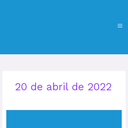
Ir
MA
para
ME
o
conteúdo
20 de abril de 2022
EDITAL
DE
CONVOCAÇÃO