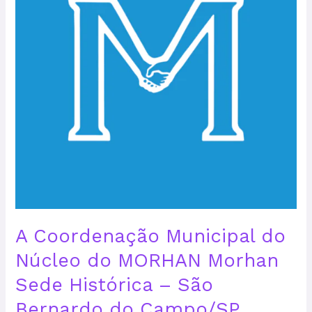
do
MORHAN
Morhan
Sede
Histórica
–
São
Bernardo
do
Campo/SP,
convida
os
membros
voluntários,
A Coordenação Municipal do
inscritos
Núcleo do MORHAN Morhan
na
REMOB
Sede Histórica – São
há
pelo
Bernardo do Campo/SP,