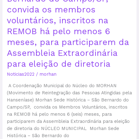
menos
convida os membros
6
meses,
voluntários, inscritos na
para
REMOB há pelo menos 6
participarem
da
meses, para participarem da
Assembleia
Assembleia Extraordinária
Extraordinária
para
para eleição de diretoria
eleição
Noticias2022
/
morhan
de
diretoria
A Coordenação Municipal do Núcleo do MORHAN
(Movimento de Reintegração das Pessoas Atingidas pela
Hanseníase) Morhan Sede Histórica – São Bernardo do
Campo/SP, convida os Membros Voluntários, inscritos
na REMOB há pelo menos 6 (seis) meses, para
participarem da Assembleia Extraordinária para eleição
de diretoria do NÚCLEO MUNICIPAL Morhan Sede
Histórica – São Bernardo do