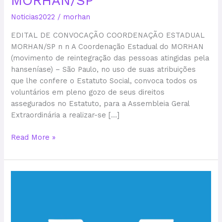
MORHAN/SP
Noticias2022
/
morhan
EDITAL DE CONVOCAÇÃO COORDENAÇÃO ESTADUAL
MORHAN/SP n n A Coordenação Estadual do MORHAN
(movimento de reintegração das pessoas atingidas pela
hanseníase) – São Paulo, no uso de suas atribuições
que lhe confere o Estatuto Social, convoca todos os
voluntários em pleno gozo de seus direitos
assegurados no Estatuto, para a Assembleia Geral
Extraordinária a realizar-se […]
Read More »
A
Coordenação
Municipal
do
Núcleo