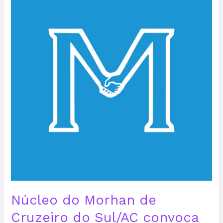
Morhan
de
Cruzeiro
do
Sul/AC
convoca
eleições
Núcleo do Morhan de
Cruzeiro do Sul/AC convoca