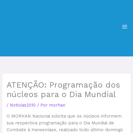
Ir
MA
para
ME
o
conteúdo
ATENÇÃO: Programação dos
núcleos para o Dia Mundial
/
Noticias2010
/ Por
morhan
O MORHAN Nacional solicita que os núcleos informem
sua respectiva programação para o Dia Mundial de
Combate à Hanseníase, realizado todo último domingo