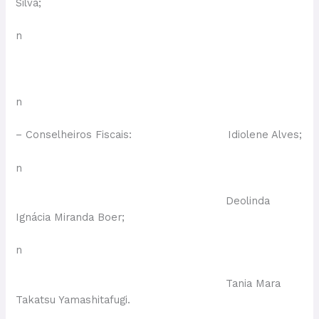
Silva;
n
n
– Conselheiros Fiscais: Idiolene Alves;
n
Deolinda
Ignácia Miranda Boer;
n
Tania Mara
Takatsu Yamashitafugi.