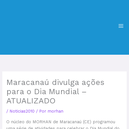
Ir
MA
para
ME
o
conteúdo
Maracanaú divulga ações
para o Dia Mundial –
ATUALIZADO
/
Noticias2010
/ Por
morhan
O núcleo do MORHAN de Maracanaú (CE) programou
uma série de atividades para celebrar o Dia Mundial do