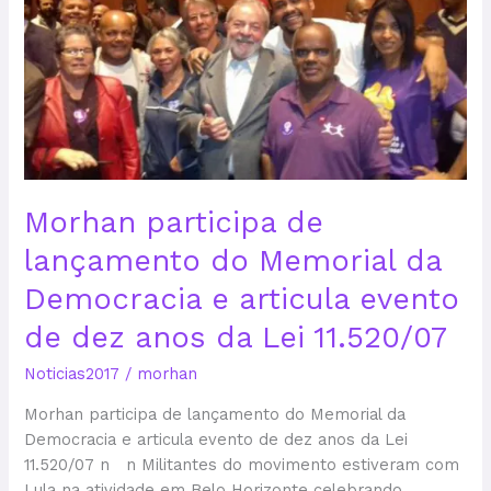
lançamento
do
Memorial
da
Democracia
e
articula
evento
Morhan participa de
de
dez
lançamento do Memorial da
anos
Democracia e articula evento
da
Lei
de dez anos da Lei 11.520/07
11.520/07
Noticias2017
/
morhan
Morhan participa de lançamento do Memorial da
Democracia e articula evento de dez anos da Lei
11.520/07 n n Militantes do movimento estiveram com
Lula na atividade em Belo Horizonte celebrando