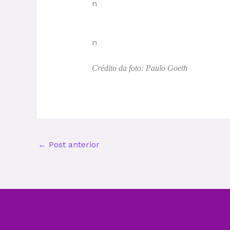
n
n
Crédito da foto:
Paulo Goeth
←
Post anterior