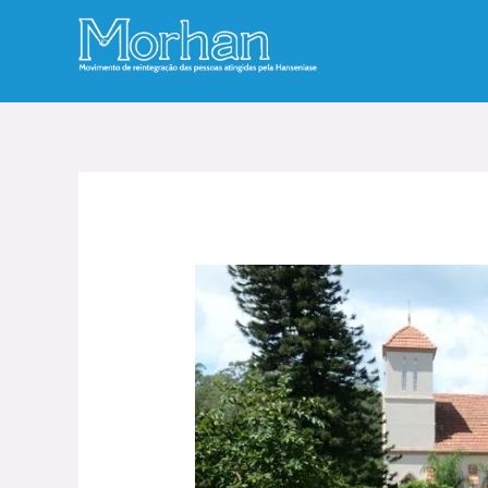
Ir
para
o
conteúdo