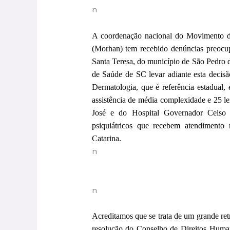
n
A coordenação nacional do Movimento de
(Morhan) tem recebido denúncias preocup
Santa Teresa, do município de São Pedro d
de Saúde de SC levar adiante esta decis
Dermatologia, que é referência estadual,
assistência de média complexidade e 25 l
José e do Hospital Governador Celso 
psiquiátricos que recebem atendimento 
Catarina.
n
n
Acreditamos que se trata de um grande retr
resolução do Conselho de Direitos Huma